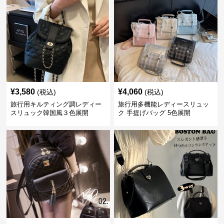
¥
3,580
¥
4,060
(税込)
(税込)
旅行用キルティング調レディー
旅行用多機能レディースリュッ
スリュック韓国風３色展開
ク 手提げバッグ 5色展開