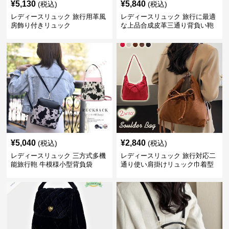
¥
5,130
¥
5,840
(税込)
(税込)
レディースリュック 旅行用革風
レディースリュック 旅行に最適
房飾り付きリュック
な上品合成皮革三通り背負い鞄
¥
5,040
¥
2,840
(税込)
(税込)
レディースリュック 三方式多機
レディースリュック 旅行対応二
能旅行鞄 牛模様小型背負袋
通り使い肩掛けリュック巾着型