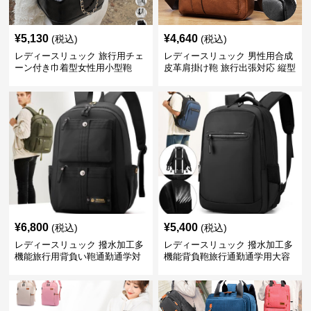
¥
5,130
¥
4,640
(税込)
(税込)
レディースリュック 旅行用チェ
レディースリュック 男性用合成
ーン付き巾着型女性用小型鞄
皮革肩掛け鞄 旅行出張対応 縦型
実用設計
¥
6,800
¥
5,400
(税込)
(税込)
レディースリュック 撥水加工多
レディースリュック 撥水加工多
機能旅行用背負い鞄通勤通学対
機能背負鞄旅行通勤通学用大容
応
量