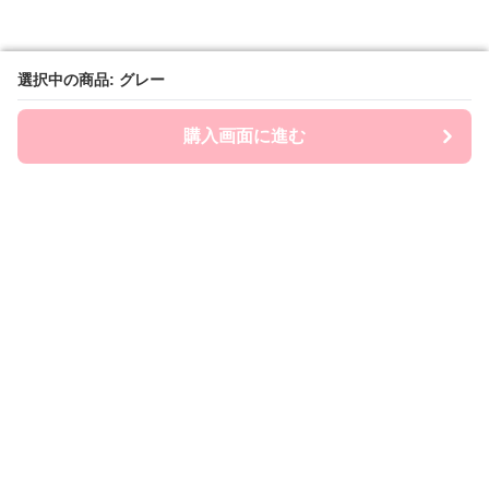
選択中の商品: グレー
選択中の商品: グレー
購入画面に進む
購入画面に進む
Ryumia
について