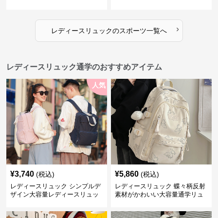
容量 学生 部活対応
量 学生部活用
›
レディースリュック
の
スポーツ
一覧へ
レディースリュック通学のおすすめアイテム
人気
¥
3,740
¥
5,860
(税込)
(税込)
レディースリュック シンプルデ
レディースリュック 蝶々柄反射
ザイン大容量レディースリュッ
素材がかわいい大容量通学リュ
ク 通学
ック