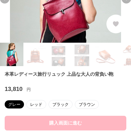
Previous slide
Ne
本革レディース旅行リュック 上品な大人の背負い鞄
13,810
円
グレー
レッド
ブラック
ブラウン
購入画面に進む