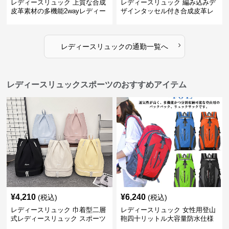
レディースリュック 上質な合成
レディースリュック 編み込みデ
皮革素材の多機能2wayレディー
ザインタッセル付き合成皮革レ
スリュック
ディースリュック
›
レディースリュック
の
通勤
一覧へ
レディースリュックスポーツのおすすめアイテム
¥
4,210
¥
6,240
(税込)
(税込)
レディースリュック 巾着型二層
レディースリュック 女性用登山
式レディースリュック スポーツ
鞄四十リットル大容量防水仕様
対応