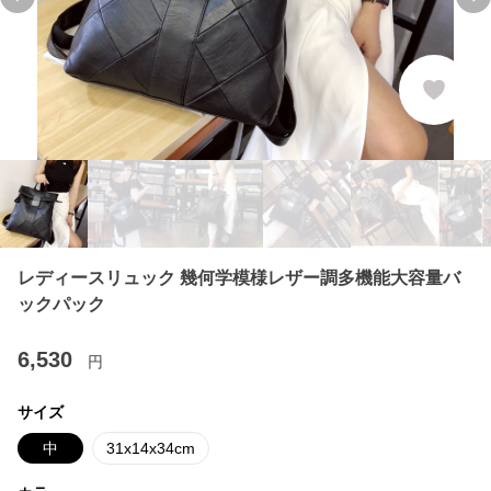
Previous slide
Ne
レディースリュック 幾何学模様レザー調多機能大容量バ
ックパック
6,530
円
サイズ
中
31x14x34cm