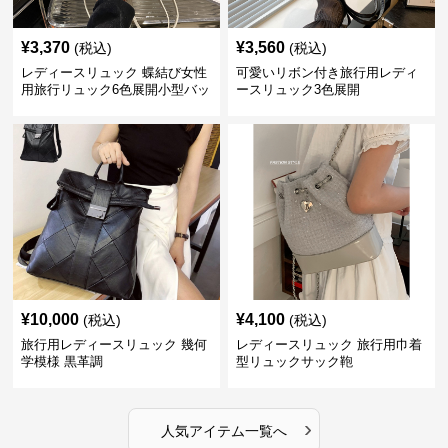
¥
3,370
¥
3,560
(税込)
(税込)
レディースリュック 蝶結び女性
可愛いリボン付き旅行用レディ
用旅行リュック6色展開小型バッ
ースリュック3色展開
グ
¥
10,000
¥
4,100
(税込)
(税込)
旅行用レディースリュック 幾何
レディースリュック 旅行用巾着
学模様 黒革調
型リュックサック鞄
›
人気アイテム一覧へ