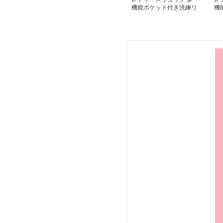
機能ポケット付き洗練リ
機
ュック
ク