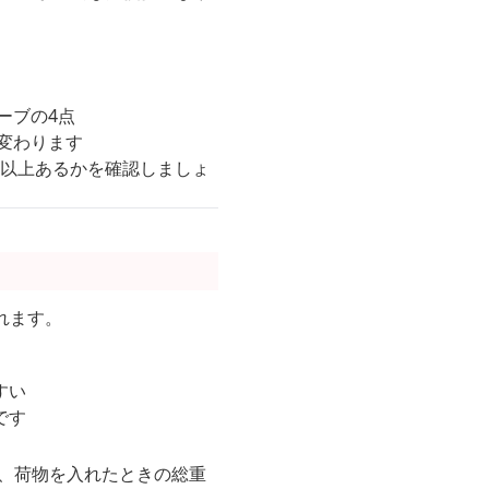
ーブの4点
変わります
つ以上あるかを確認しましょ
れます。
すい
です
と、荷物を入れたときの総重