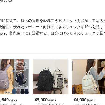
歩ける
由に使えて、肩への負担を軽減できるリュックをお探しではあ
機能性に優れたレディース向けの大きめリュックを10つ厳選し
旅行、普段使いにも活躍する、自分にぴったりのリュックが見
6,840
¥
5,000
¥
4,000
(税込)
(税込)
(税込)
ディースリュック 多
レディースリュック ア
レディースリュック レ