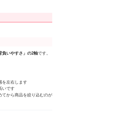
背負いやすさ」の2軸
です。
。
感を左右します
高いです
めてから商品を絞り込むのが