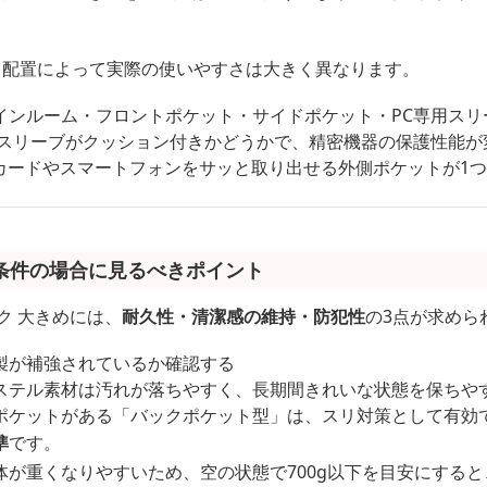
数と配置によって実際の使いやすさは大きく異なります。
インルーム・フロントポケット・サイドポケット・PC専用スリ
トスリーブがクッション付きかどうかで、精密機器の保護性能が
Cカードやスマートフォンをサッと取り出せる外側ポケットが1
条件の場合に見るべきポイント
ク 大きめには、
耐久性・清潔感の維持・防犯性
の3点が求めら
製が補強されているか確認する
ステル素材は汚れが落ちやすく、長期間きれいな状態を保ちや
ポケットがある「バックポケット型」は、スリ対策として有効
準
です。
体が重くなりやすいため、空の状態で700g以下を目安にする