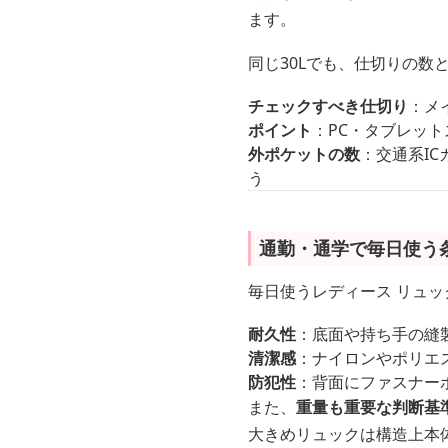
ます。
同じ30Lでも、仕切りの
チェックすべき仕切り
：メ
ポイント
：PC・タブレッ
外ポケットの数
：交通系I
う
通勤・通学で毎日使う
毎日使うレディース リュッ
耐久性
：底面や持ち手の縫
清潔感
：ナイロンやポリエ
防犯性
：背面にファスナー
また、
重量も重要な判断基
大きめリュックは構造上本