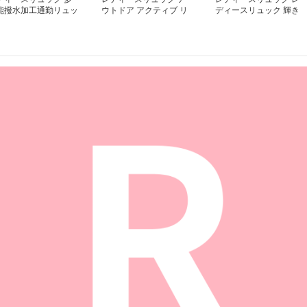
能撥水加工通勤リュッ
ウトドア アクティブ リ
ディースリュック 輝き
ュック
ドット柄 通勤リュック