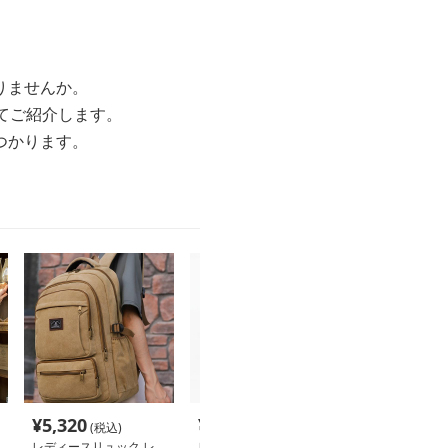
りませんか。
てご紹介します。
つかります。
¥
5,320
¥
6,220
¥
4,800
(税込)
(税込)
(税込
レディースリュック レ
レディースリュック シ
レディースリュ