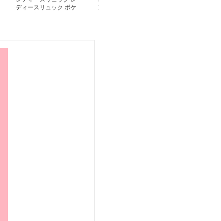
ディースリュック ポケ
ンプル防水旅リュック
機能ポケット付
ット豊富な旅行用リュッ
ゃれマザーズリ
ク