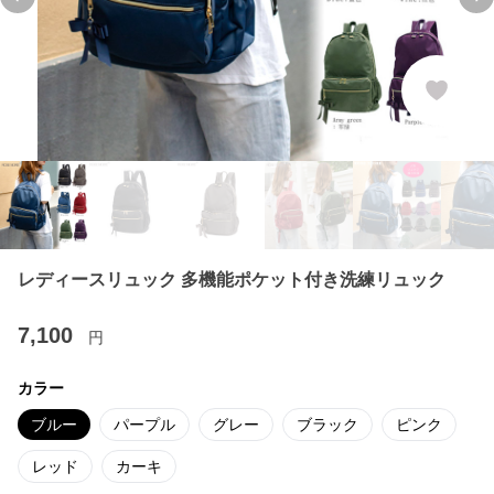
Previous slide
Ne
レディースリュック 多機能ポケット付き洗練リュック
7,100
円
カラー
ブルー
パープル
グレー
ブラック
ピンク
レッド
カーキ