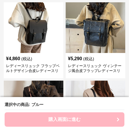
¥
4,860
¥
5,290
(税込)
(税込)
レディースリュック フラップベ
レディースリュック ヴィンテー
ルトデザイン合皮レディースリ
ジ風合皮フラップレディースリ
ュック
ュック
選択中の商品: ブルー
選択中の商品: ブルー
購入画面に進む
購入画面に進む