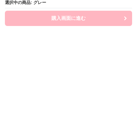
選択中の商品: グレー
選択中の商品: グレー
購入画面に進む
購入画面に進む
Ryumia
について
会社概要
利用規約