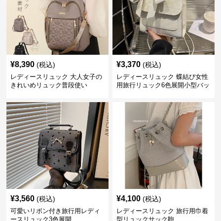
¥
8,390
¥
3,370
(税込)
(税込)
レディースリュック 大人女子の
レディースリュック 蝶結び女性
きれいめリュック普段使い
用旅行リュック6色展開小型バッ
グ
¥
3,560
¥
4,100
(税込)
(税込)
可愛いリボン付き旅行用レディ
レディースリュック 旅行用巾着
ースリュック3色展開
型リュックサック鞄