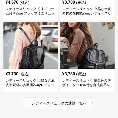
¥
4,570
¥
3,700
(税込)
(税込)
レディースリュック くまチャー
レディースリュック 上品な合皮
ム付き2wayフラップミニリュッ
素材の多機能2wayレディースリ
ク
ュック
¥
3,730
¥
3,780
(税込)
(税込)
レディースリュック 上質な合成
レディースリュック 編み込みデ
皮革素材の多機能2wayレディー
ザインタッセル付き合成皮革レ
スリュック
ディースリュック
›
レディースリュック
の
通勤
一覧へ