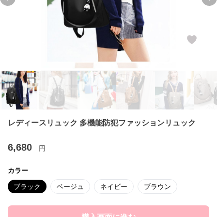
Previous slide
Ne
レディースリュック 多機能防犯ファッションリュック
6,680
円
カラー
ブラック
ベージュ
ネイビー
ブラウン