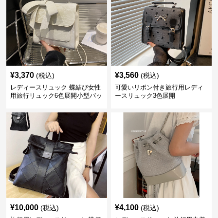
¥
3,370
¥
3,560
(税込)
(税込)
レディースリュック 蝶結び女性
可愛いリボン付き旅行用レディ
用旅行リュック6色展開小型バッ
ースリュック3色展開
グ
¥
10,000
¥
4,100
(税込)
(税込)