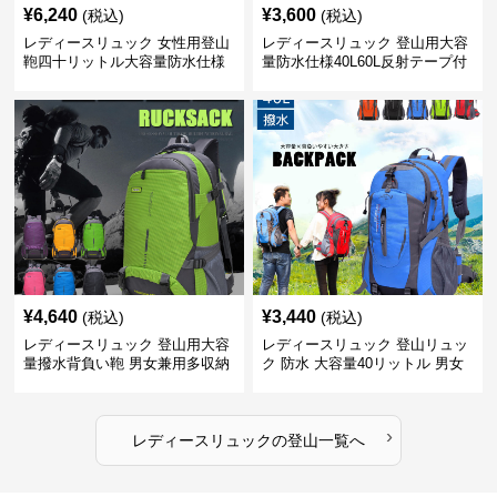
¥
6,240
¥
3,600
(税込)
(税込)
レディースリュック 女性用登山
レディースリュック 登山用大容
鞄四十リットル大容量防水仕様
量防水仕様40L60L反射テープ付
き男女兼用
¥
4,640
¥
3,440
(税込)
(税込)
レディースリュック 登山用大容
レディースリュック 登山リュッ
量撥水背負い鞄 男女兼用多収納
ク 防水 大容量40リットル 男女
旅行かばん
兼用 旅行
›
レディースリュック
の
登山
一覧へ