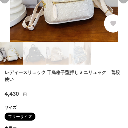
Previous slide
Ne
レディースリュック 千鳥格子型押しミニリュック 普段
使い
4,430
円
サイズ
フリーサイズ