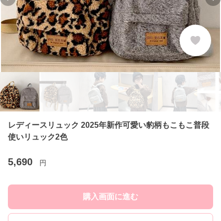
Previous slide
Ne
レディースリュック 2025年新作可愛い豹柄もこもこ普段
使いリュック2色
5,690
円
購入画面に進む