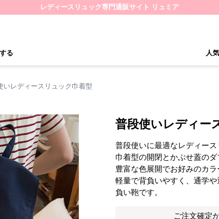
レディースリュック専門通販サイト リュミア
する
人
使いレディースリュック巾着型
普段使いレディー
普段使いに最適なレディース
巾着型の開閉とかぶせ蓋のダ
豊富な色展開でお好みのカラ
軽量で背負いやすく、通学や
負い鞄です。
ご注文確定か