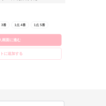
 3番
1点 4番
1点 5番
入画面に進む
トに追加する