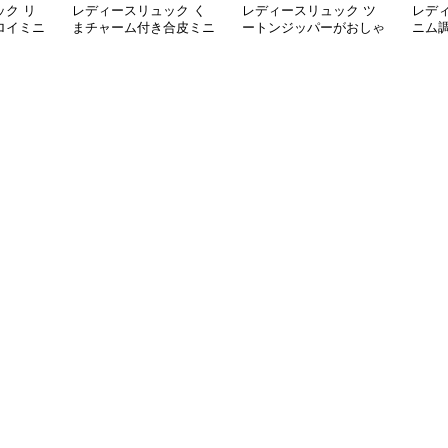
ク リ
レディースリュック く
レディースリュック ツ
レデ
ロイミニ
まチャーム付き合皮ミニ
ートンジッパーがおしゃ
ニム
使い
リュックサック
れな女性用リュック
ニリ