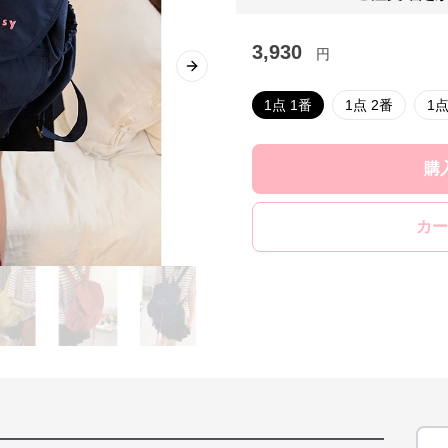
3,930
円
Next slide
1点 1番
1点 2番
1点
購
カー