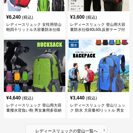
¥
6,240
¥
3,600
(税込)
(税込)
レディースリュック 女性用登山
レディースリュック 登山用大容
鞄四十リットル大容量防水仕様
量防水仕様40L60L反射テープ付
き男女兼用
¥
4,640
¥
3,440
(税込)
(税込)
レディースリュック 登山用大容
レディースリュック 登山リュッ
量撥水背負い鞄 男女兼用多収納
ク 防水 大容量40リットル 男女
旅行かばん
兼用 旅行
›
レディースリュック
の
登山
一覧へ