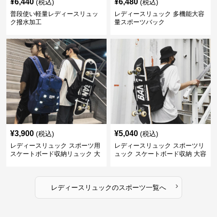
¥
6,440
¥
6,480
(税込)
(税込)
普段使い軽量レディースリュッ
レディースリュック 多機能大容
ク撥水加工
量スポーツバック
¥
3,900
¥
5,040
(税込)
(税込)
レディースリュック スポーツ用
レディースリュック スポーツリ
スケートボード収納リュック 大
ュック スケートボード収納 大容
容量 学生 部活対応
量 学生部活用
›
レディースリュック
の
スポーツ
一覧へ