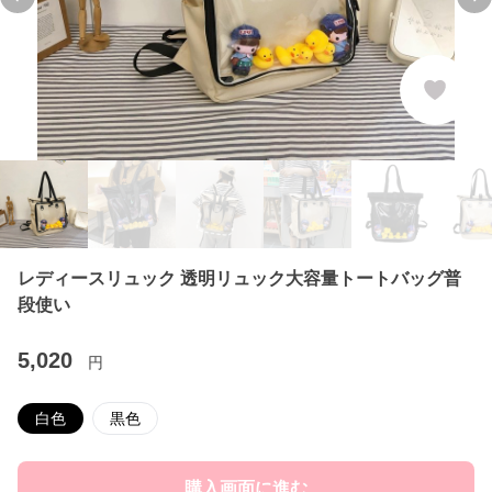
Previous slide
Ne
レディースリュック 透明リュック大容量トートバッグ普
段使い
5,020
円
白色
黒色
購入画面に進む