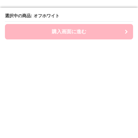
選択中の商品: オフホワイト
選択中の商品: オフホワイト
購入画面に進む
購入画面に進む
Ryumia
について
会社概要