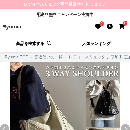
レディースリュック専門通販サイト リュミア
配送料無料キャンペーン実施中
0
0
Ryumia
商品を検索する
人気ランキング
Ryumia TOP
›
普段使いの一覧
›
レディースリュック シワ加工 三