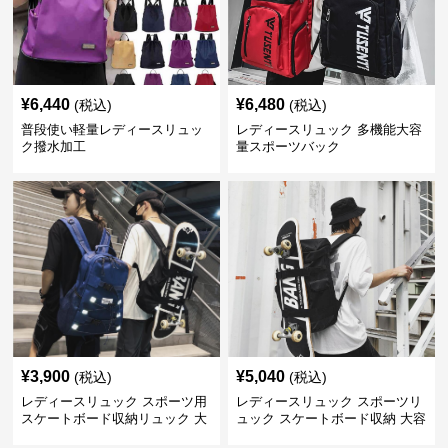
¥
6,440
¥
6,480
(税込)
(税込)
普段使い軽量レディースリュッ
レディースリュック 多機能大容
ク撥水加工
量スポーツバック
¥
3,900
¥
5,040
(税込)
(税込)
レディースリュック スポーツ用
レディースリュック スポーツリ
スケートボード収納リュック 大
ュック スケートボード収納 大容
容量 学生 部活対応
量 学生部活用