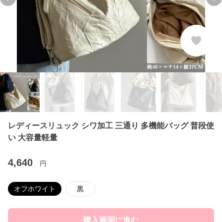
Previous slide
Ne
レディースリュック シワ加工 三通り 多機能バッグ 普段使
い 大容量軽量
4,640
円
オフホワイト
黒
購入画面に進む