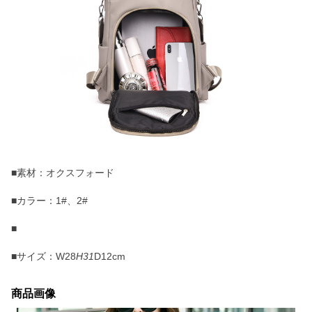
■素材：オクスフォード
■カラー：1#、2#
■
■サイズ：W28
H31
D12cm
商品画像