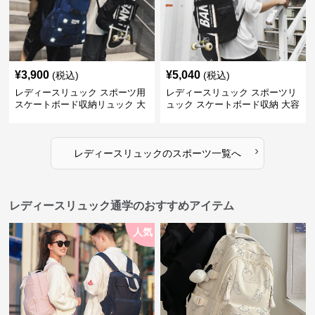
¥
3,900
¥
5,040
(税込)
(税込)
レディースリュック スポーツ用
レディースリュック スポーツリ
スケートボード収納リュック 大
ュック スケートボード収納 大容
容量 学生 部活対応
量 学生部活用
›
レディースリュック
の
スポーツ
一覧へ
レディースリュック通学のおすすめアイテム
人気