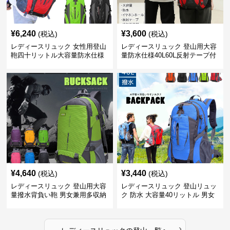
¥
6,240
¥
3,600
(税込)
(税込)
レディースリュック 女性用登山
レディースリュック 登山用大容
鞄四十リットル大容量防水仕様
量防水仕様40L60L反射テープ付
き男女兼用
¥
4,640
¥
3,440
(税込)
(税込)
レディースリュック 登山用大容
レディースリュック 登山リュッ
量撥水背負い鞄 男女兼用多収納
ク 防水 大容量40リットル 男女
旅行かばん
兼用 旅行
›