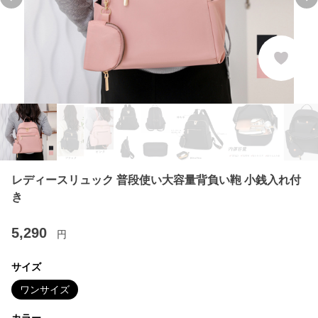
Previous slide
Ne
レディースリュック 普段使い大容量背負い鞄 小銭入れ付
き
5,290
円
サイズ
ワンサイズ