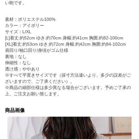
い鞄です。
素材：ポリエステル100%
カラー：アイボリー
サイズ：L/XL
[L]着丈:約52cm ゆき:約70cm 身幅:約41cm 胸囲:約82-100cm
[XL]着丈:約53cm ゆき:約72cm 身幅:約42cm 胸囲:約84-102cm
肩回り/袖口回り/身頃がゴム仕様
裏地：なし
伸縮性：なし
透け感：ややあり
※すべて平置きサイズです（採寸方法違いより、多少の誤差がご
ざいますので、ご了承ください）。
※商品の細部仕様は多少異なる場合がございます。予めご了承の
上、ご注文お願い致します。
商品画像