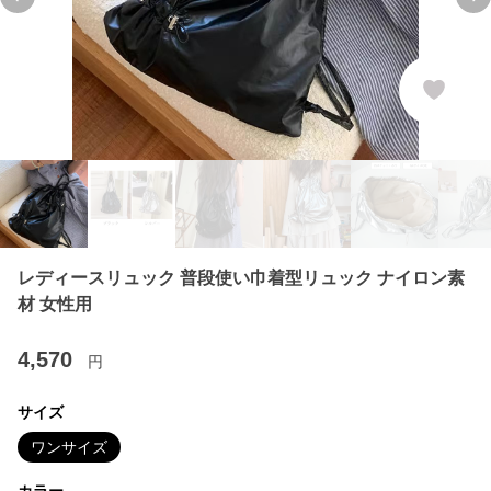
Previous slide
Ne
レディースリュック 普段使い巾着型リュック ナイロン素
材 女性用
4,570
円
サイズ
ワンサイズ