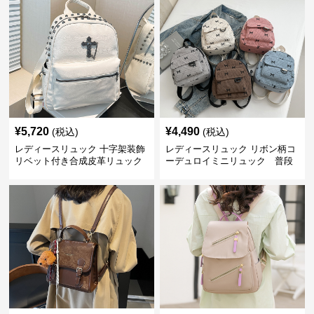
¥
5,720
¥
4,490
(税込)
(税込)
レディースリュック 十字架装飾
レディースリュック リボン柄コ
リベット付き合成皮革リュック
ーデュロイミニリュック 普段
使い