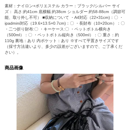
素材：ナイロン+ポリエステル カラー：ブラック/シルバー サイ
ズ： 高さ:約41cm 底横幅:約38cm ショルダー:約58-88cm（調節可
能、取り外し不可） ■収納について ・A4対応（22×31cm)：〇 ・
ipadmini対応（19.6×13.5×0.7cm)：〇 ・長財布（10×20cm）：〇
・二つ折り財布:〇 ・キーケース:〇 ・ペットボトル横向き
（500ml）：〇 ・ペットボトル縦向き（500ml）：〇 重さ：約
110g 裏地：あり 内ポケット：あり ※すべて平置きサイズです
（採寸方法違いより、多少の誤差がございますので、ご了承くだ
さい）。
商品画像