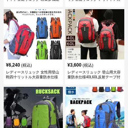
応
¥
6,240
¥
3,600
(税込)
(税込)
レディースリュック 女性用登山
レディースリュック 登山用大容
鞄四十リットル大容量防水仕様
量防水仕様40L60L反射テープ付
き男女兼用