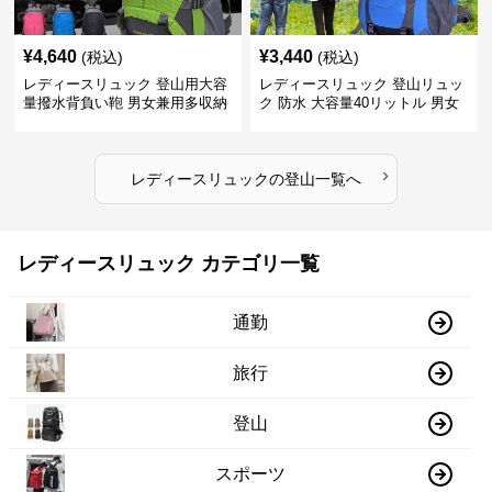
¥
4,640
¥
3,440
(税込)
(税込)
レディースリュック 登山用大容
レディースリュック 登山リュッ
量撥水背負い鞄 男女兼用多収納
ク 防水 大容量40リットル 男女
旅行かばん
兼用 旅行
›
レディースリュック
の
登山
一覧へ
レディースリュック カテゴリ一覧
通勤
旅行
登山
スポーツ