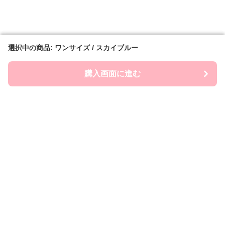
選択中の商品: ワンサイズ / スカイブルー
選択中の商品: ワンサイズ / スカイブルー
購入画面に進む
購入画面に進む
Ryumia
について