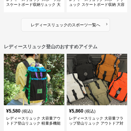
スケートボード収納リュック 大
ュック スケートボード収納 大容
容量 学生 部活対応
量 学生部活用
›
レディースリュック
の
スポーツ
一覧へ
レディースリュック登山のおすすめアイテム
¥
5,580
¥
5,860
(税込)
(税込)
レディースリュック 大容量アウ
レディースリュック 大容量フラ
トドア登山リュック 軽量多機能
ップ登山リュック アウトドア対
応