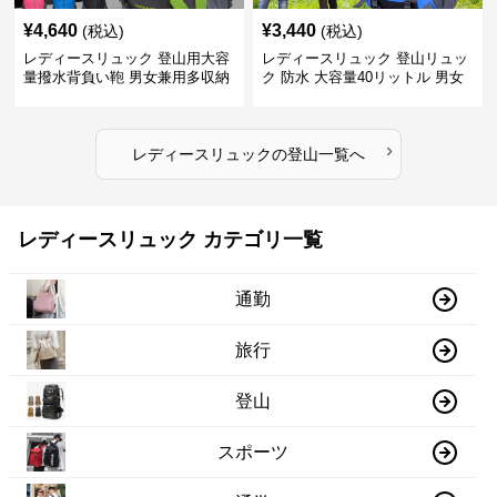
¥
4,640
¥
3,440
(税込)
(税込)
レディースリュック 登山用大容
レディースリュック 登山リュッ
量撥水背負い鞄 男女兼用多収納
ク 防水 大容量40リットル 男女
旅行かばん
兼用 旅行
›
レディースリュック
の
登山
一覧へ
レディースリュック カテゴリ一覧
通勤
旅行
登山
スポーツ