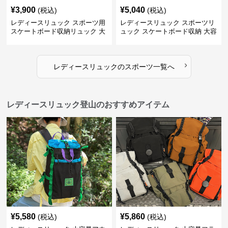
¥
3,900
¥
5,040
(税込)
(税込)
レディースリュック スポーツ用
レディースリュック スポーツリ
スケートボード収納リュック 大
ュック スケートボード収納 大容
容量 学生 部活対応
量 学生部活用
›
レディースリュック
の
スポーツ
一覧へ
レディースリュック登山のおすすめアイテム
¥
5,580
¥
5,860
(税込)
(税込)