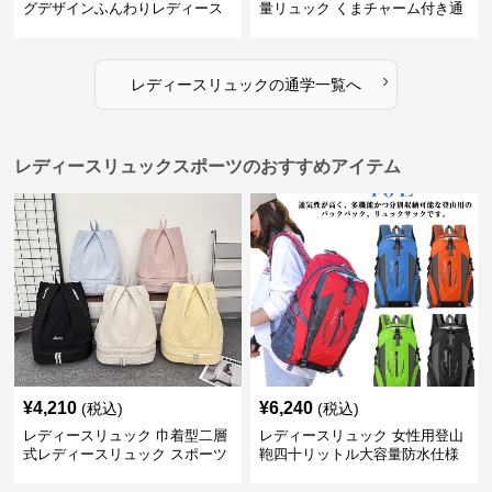
グデザインふんわりレディース
量リュック くまチャーム付き通
リュック
学かばん
›
レディースリュック
の
通学
一覧へ
レディースリュックスポーツのおすすめアイテム
¥
4,210
¥
6,240
(税込)
(税込)
レディースリュック 巾着型二層
レディースリュック 女性用登山
式レディースリュック スポーツ
鞄四十リットル大容量防水仕様
対応