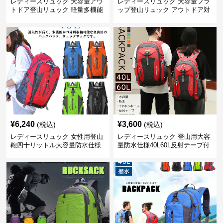
レディースリュック 大容量アウ
レディースリュック 大容量フラ
トドア登山リュック 軽量多機能
ップ登山リュック アウトドア対
応
¥
6,240
¥
3,600
(税込)
(税込)
レディースリュック 女性用登山
レディースリュック 登山用大容
鞄四十リットル大容量防水仕様
量防水仕様40L60L反射テープ付
き男女兼用