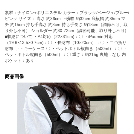
素材：ナイロン+ポリエステル カラー：ブラック/ベージュ/ブルー/
ピンク サイズ： 高さ:約36cm 上横幅:約32cm 底横幅:約35cm マ
チ:約15cm 持ち手高さ:約8cm 持ち手長さ:約18cm（調節不可、取
り外し不可） ショルダー:約30-72cm（調節可能、取り外し不可）
■収納について ・A4対応（22×31cm)：〇 ・iPadmini対応
（19.6×13.5×0.7cm)：〇 ・長財布（10×20cm）：〇 ・二つ折り
財布:〇 ・キーケース:〇 ・ペットボトル横向き（500ml）：〇 ・
ペットボトル縦向き（500ml）：〇 重さ：約215g 裏地：なし 内
ポケット：あり
商品画像