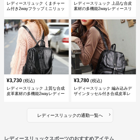
レディースリュック くまチャー
レディースリュック 上品な合皮
ム付き2wayフラップミニリュッ
素材の多機能2wayレディースリ
ク
ュック
¥
3,730
¥
3,780
(税込)
(税込)
レディースリュック 上質な合成
レディースリュック 編み込みデ
皮革素材の多機能2wayレディー
ザインタッセル付き合成皮革レ
スリュック
ディースリュック
›
レディースリュック
の
通勤
一覧へ
レディースリュックスポーツのおすすめアイテム