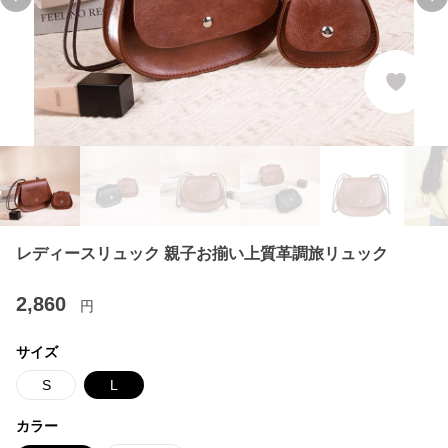
Previous slide
Ne
レディースリュック 親子お揃い上質革調旅リュック
2,860
円
サイズ
S
L
カラー