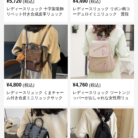
¥
5,720
¥
4,490
(税込)
(税込)
レディースリュック 十字架装飾
レディースリュック リボン柄コ
リベット付き合成皮革リュック
ーデュロイミニリュック 普段
使い
¥
4,800
¥
4,760
(税込)
(税込)
レディースリュック くまチャー
レディースリュック ツートンジ
ム付き合皮ミニリュックサック
ッパーがおしゃれな女性用リュ
ック