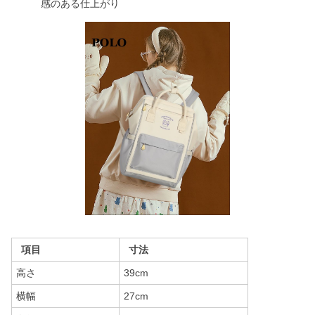
感のある仕上がり
項目
寸法
高さ
39cm
横幅
27cm