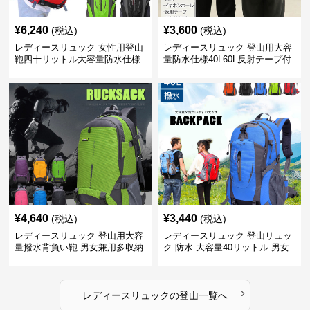
¥
6,240
¥
3,600
(税込)
(税込)
レディースリュック 女性用登山
レディースリュック 登山用大容
鞄四十リットル大容量防水仕様
量防水仕様40L60L反射テープ付
き男女兼用
¥
4,640
¥
3,440
(税込)
(税込)
レディースリュック 登山用大容
レディースリュック 登山リュッ
量撥水背負い鞄 男女兼用多収納
ク 防水 大容量40リットル 男女
旅行かばん
兼用 旅行
›
レディースリュック
の
登山
一覧へ