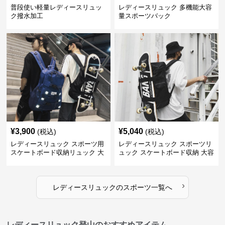
普段使い軽量レディースリュッ
レディースリュック 多機能大容
ク撥水加工
量スポーツバック
¥
3,900
¥
5,040
(税込)
(税込)
レディースリュック スポーツ用
レディースリュック スポーツリ
スケートボード収納リュック 大
ュック スケートボード収納 大容
容量 学生 部活対応
量 学生部活用
›
レディースリュック
の
スポーツ
一覧へ
レディースリュック登山のおすすめアイテム