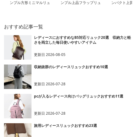
ンプル方形ミニマルリュ
ンプル上品フラップリュ
ンパクト上質ミ
ック
ック
ク
おすすめ記事一覧
レディースにおすすめなB5対応リュック20選 収納力と軽
さを両立した毎日使いやすいアイテム
更新日
2026-08-05
収納抜群のレディースリュックおすすめ10選
更新日
2026-07-28
pcが入るレディース向けバッグリュックおすすめ11選
更新日
2026-07-28
旅用レディースリュックおすすめ23選