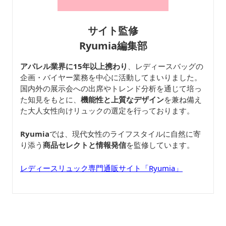
サイト監修
Ryumia編集部
アパレル業界に15年以上携わり
、レディースバッグの
企画・バイヤー業務を中心に活動してまいりました。
国内外の展示会への出席やトレンド分析を通じて培っ
た知見をもとに、
機能性と上質なデザイン
を兼ね備え
た大人女性向けリュックの選定を行っております。
Ryumia
では、現代女性のライフスタイルに自然に寄
り添う
商品セレクトと情報発信
を監修しています。
レディースリュック専門通販サイト「Ryumia」