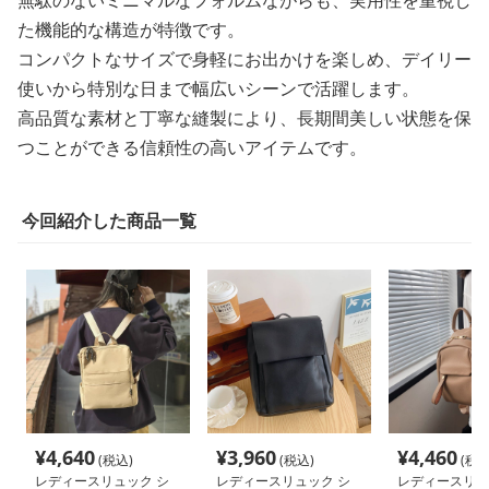
た機能的な構造が特徴です。
コンパクトなサイズで身軽にお出かけを楽しめ、デイリー
使いから特別な日まで幅広いシーンで活躍します。
高品質な素材と丁寧な縫製により、長期間美しい状態を保
つことができる信頼性の高いアイテムです。
今回紹介した商品一覧
¥
4,640
¥
3,960
¥
4,460
(税込)
(税込)
(税込
レディースリュック シ
レディースリュック シ
レディースリュ