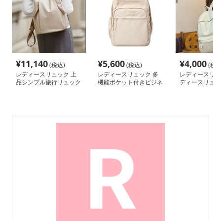
¥
11,140
¥
5,600
¥
4,000
(税込)
(税込)
(税込
レディースリュック 上
レディースリュック 多
レディースリュ
品シンプル旅行リュック
機能ポケット付きビジネ
ディースリュッ
スリュック
ドット柄 通勤