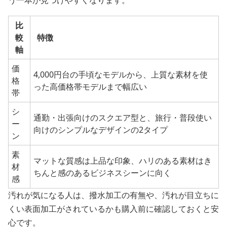
比
較
特徴
軸
価
4,000円台の手頃なモデルから、上質な素材を使
格
った高価格帯モデルまで幅広い
帯
シ
通勤・出張向けのスクエア型と、旅行・普段使い
ー
向けのシンプルなデザインの2タイプ
ン
素
マットな質感は上品な印象、ハリのある素材はき
材
ちんと感のあるビジネスシーンに向く
感
汚れが気になる人は、撥水加工の有無や、汚れが目立ちに
くい表面加工がされているかも購入前に確認しておくと安
心です。