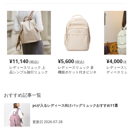
¥
11,140
¥
5,600
¥
4,000
(税込)
(税込)
(税込
レディースリュック 上
レディースリュック 多
レディースリュ
品シンプル旅行リュック
機能ポケット付きビジネ
ディースリュッ
スリュック
ドット柄 通勤
おすすめ記事一覧
pcが入るレディース向けバッグリュックおすすめ11選
更新日
2026-07-28