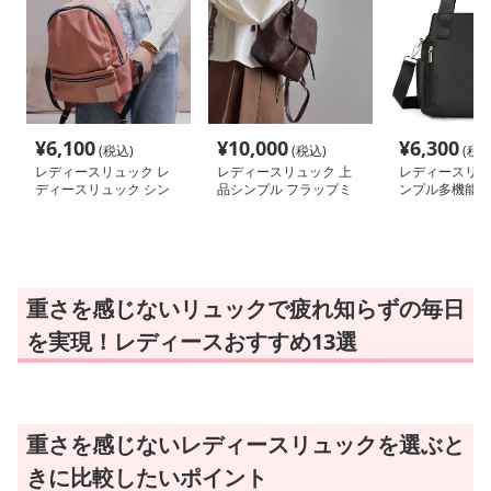
¥
6,100
¥
10,000
¥
6,300
(税込)
(税込)
(税込
レディースリュック レ
レディースリュック 上
レディースリュ
ディースリュック シン
品シンプル フラップミ
ンプル多機能ト
プル機能性ミニリュック
ニリュック
ック
重さを感じないリュックで疲れ知らずの毎日
を実現！レディースおすすめ13選
重さを感じないレディースリュックを選ぶと
きに比較したいポイント