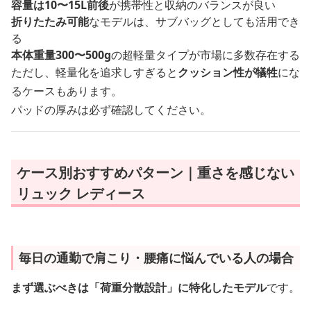
容量は10〜15L前後
が携帯性と収納のバランスが良い
折りたたみ可能
なモデルは、サブバッグとしても活用でき
る
本体重量300〜500g
の超軽量タイプが市場に多数存在する
ただし、軽量化を追求しすぎると
クッション性が犠牲
にな
るケースもあります。
パッドの厚みは必ず確認してください。
ケース別おすすめパターン｜重さを感じない
リュック レディース
毎日の通勤で肩こり・腰痛に悩んでいる人の場合
まず選ぶべきは「荷重分散設計」に特化したモデル
です。