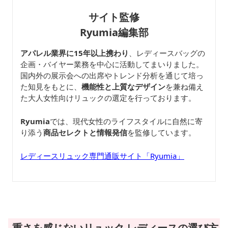
サイト監修
Ryumia編集部
アパレル業界に15年以上携わり
、レディースバッグの
企画・バイヤー業務を中心に活動してまいりました。
国内外の展示会への出席やトレンド分析を通じて培っ
た知見をもとに、
機能性と上質なデザイン
を兼ね備え
た大人女性向けリュックの選定を行っております。
Ryumia
では、現代女性のライフスタイルに自然に寄
り添う
商品セレクトと情報発信
を監修しています。
レディースリュック専門通販サイト「Ryumia」
重さを感じないリュック レディースの選び方