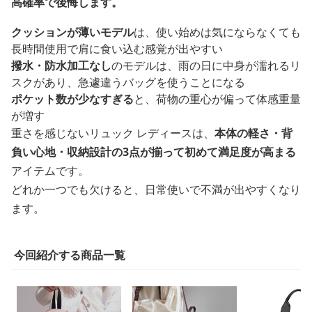
高確率で後悔します。
クッションが薄いモデル
は、使い始めは気にならなくても
長時間使用で肩に食い込む感覚が出やすい
撥水・防水加工なし
のモデルは、雨の日に中身が濡れるリ
スクがあり、急遽違うバッグを使うことになる
ポケット数が少なすぎる
と、荷物の重心が偏って体感重量
が増す
重さを感じないリュック レディースは、
本体の軽さ・背
負い心地・収納設計の3点が揃って初めて満足度が高まる
アイテムです。
どれか一つでも欠けると、日常使いで不満が出やすくなり
ます。
今回紹介する商品一覧