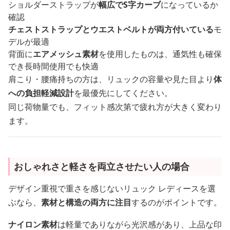
ショルダーストラップが
幅広でS字カーブ
になっているか
確認
チェストストラップとウエストベルトが両方付いている
モ
デルが最適
背面に
エアメッシュ素材
を使用したものは、通気性も確保
でき長時間使用でも快適
肩こり・腰痛持ちの方は、リュックの容量や見た目より
体
への負担軽減設計
を最優先にしてください。
同じ荷物量でも、フィット感次第で疲れ方が大きく変わり
ます。
おしゃれさと軽さを両立させたい人の場合
デザイン重視で重さを感じないリュック レディースを選
ぶなら、
素材と構造の両方に注目
するのがポイントです。
ナイロン素材
は軽量でありながら光沢感があり、上品な印